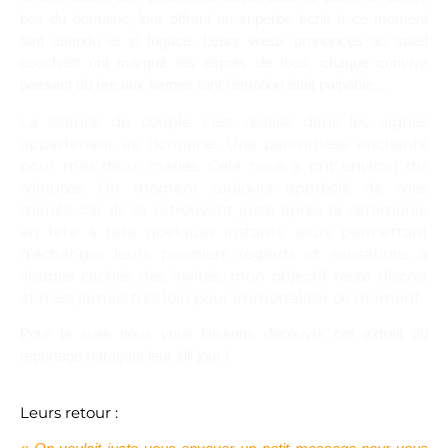
bas du domaine, leur offrant un superbe écrin à ce moment
tant attendu et si fugace. Leurs vœux prononcés au soleil
couchant ont marqué les esprits de tous, chaque convive
passant du rire aux larmes tant l’émotion était palpable…
La séance de couple s’est réalisé dans les vignes
appartenant au domaine. Une parenthèse enchanté
pour mes deux mariés. Cela nous a prit environ dix
minutes. Un moment toujours apprécié de mes
mariés, car ils se retrouvent juste après la cérémonie
en tête à tête quelques instants, leurs permettant
d’échanger leurs premiers regards et sensations à
visages cachés des invités…mon objectif reste discret
et n’est jamais très loin pour immortaliser ce moment.
Pour la suite nous vous laissons découvrir cet extrait du
reportage retraçant leur joli jour !
Leurs retour :