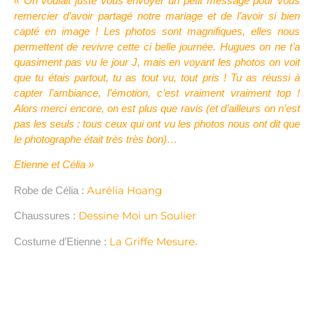
« On voulait juste vous envoyer un petit message pour vous
remercier d’avoir partagé notre mariage et de l’avoir si bien
capté en image ! Les photos sont magnifiques, elles nous
permettent de revivre cette ci belle journée. Hugues on ne t’a
quasiment pas vu le jour J, mais en voyant les photos on voit
que tu étais partout, tu as tout vu, tout pris ! Tu as réussi à
capter l’ambiance, l’émotion, c’est vraiment vraiment top !
Alors merci encore, on est plus que ravis (et d’ailleurs on n’est
pas les seuls : tous ceux qui ont vu les photos nous ont dit que
le photographe était très très bon)…
Etienne et Célia »
Aurélia Hoang
Robe de Célia :
Dessine Moi un Soulier
Chaussures :
La Griffe Mesure
Costume d’Etienne :
.
MARIAGE DOMAINE VAVRIL. REPORTAGE MARIAGE
RÉALISÉ PAR AMÉDÉZAL. PHOTOGRAPHE LYON, SAINT-
ETIENNE.