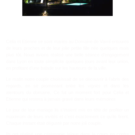
MARIAGE DOMAINE VAVRIL PROCHE
DE LYON.
Célia et Etienne se sont mariés au Domaine de Vavril entourés
de leurs proches et de leur jolie petite fille née quelques mois
plus tôt. Nous avions réalisé une belle séance d’engagement
dans Lyon en toute simplicité quelques jours avant leur union,
en profitant d’une balade sur les hauteurs de la ville.
Le matin notre couple choisissait de se découvrir à l’abris des
regards, en se promenant entre les vignes et dans les
alentours du domaine. Ce fut un moment fort pour Célia et
Etienne qui restera à jamais gravé dans leurs mémoires
Le jour de leur mariage ils s’étaient mis en tête de profiter un
maximum de leurs invités et c’est exactement ce qu’ils firent.
Chaque instant était dégusté par notre joli couple.
Ils ont réalisé une cérémonie laïque dans la cours en contre